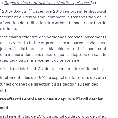
e «
Registre des bénéficiaires effectifs : quèsaco ?
»).
er
° 2016-1635 du 1
décembre 2016 renforçant le dispositif
inancement du terrorisme, complète la transposition de la
prévention de l’utilisation du système financier aux fins du
rrorisme.
énéficiaires effectifs des personnes morales, placements
ies ou
trusts
. Il clarifie et précise les mesures de vigilance
etties à la lutte contre le blanchiment et le financement
 que la manière dont ces mesures sont adaptées en cas de
de capitaux ou de financement du terrorisme.
fectif (article L 561-2-2 du Code monétaire et financier) :
ectement, plus de 25 % du capital ou des droits de vote ;
sur les organes de direction ou de gestion au sein des
ctifs.
res effectifs entrée en vigueur depuis le 21 avril dernier.
ctif :
ectement, plus de 25 % du capital ou des droits de vote ;