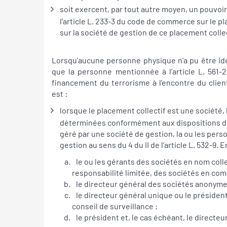
soit exercent, par tout autre moyen, un pouvoir 
l’article L. 233-3 du code de commerce sur le pl
sur la société de gestion de ce placement collec
Lorsqu’aucune personne physique n’a pu être ide
que la personne mentionnée à l’article L. 561
financement du terrorisme à l’encontre du clien
est :
lorsque le placement collectif est une société
déterminées conformément aux dispositions de l’
géré par une société de gestion, la ou les per
gestion au sens du 4 du II de l’article L. 532-9. E
le ou les gérants des sociétés en nom collectif, des sociétés en commandite simple, des sociétés à
responsabilité limitée, des sociétés en comm
le directeur général des sociétés anonymes
le directeur général unique ou le président du directoire des sociétés anonymes à directoire et
conseil de surveillance ;
le président et, le cas échéant, le directe