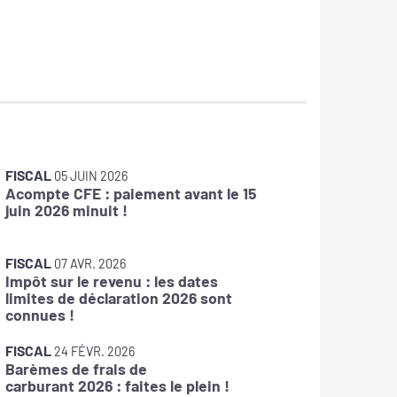
FISCAL
FISCAL
05 JUIN 2026
1
Acompte CFE : paiement avant le 15
Frais de
juin 2026 minuit !
FISCAL
1
FISCAL
Taxes s
07 AVR. 2026
Impôt sur le revenu : les dates
: pensez
limites de déclaration 2026 sont
connues !
FISCAL
0
FISCAL
CFE : l
24 FÉVR. 2026
Barèmes de frais de
disponi
carburant 2026 : faites le plein !