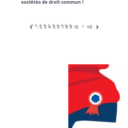
sociétés de droit commun !
1
2
3
4
5
6
7
8
9
10
45