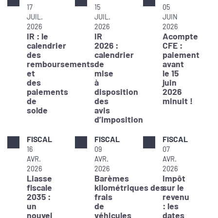
17
15
05
JUIL.
JUIL.
JUIN
2026
2026
2026
IR : le
IR
Acompte
calendrier
2026 :
CFE :
des
calendrier
paiement
remboursements
de
avant
et
mise
le 15
des
à
juin
paiements
disposition
2026
de
des
minuit !
solde
avis
d’imposition
FISCAL
FISCAL
FISCAL
16
09
07
AVR.
AVR.
AVR.
2026
2026
2026
Liasse
Barèmes
Impôt
fiscale
kilométriques des
sur le
2035 :
frais
revenu
un
de
: les
nouvel
véhicules
dates