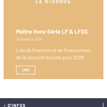
LE KIOSQUE
Maître Hors-Série LF & LFSS
2e trimestre 2026
Lois de finances et de financement
de la sécurité sociale pour 2026
LIRE
+
D'INFOS