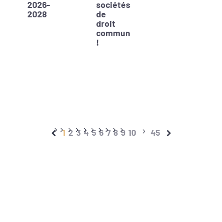
2026-
sociétés
2028
de
droit
commun
!
1
2
3
4
5
6
7
8
9
10
45