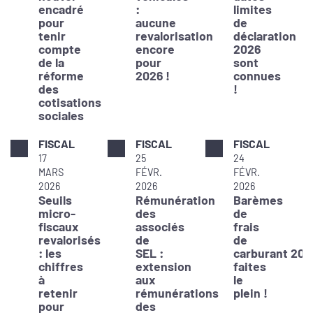
encadré
:
limites
pour
aucune
de
tenir
revalorisation
déclaration
compte
encore
2026
de la
pour
sont
réforme
2026 !
connues
des
!
cotisations
sociales
FISCAL
FISCAL
FISCAL
17
25
24
MARS
FÉVR.
FÉVR.
2026
2026
2026
Seuils
Rémunération
Barèmes
micro-
des
de
fiscaux
associés
frais
revalorisés
de
de
: les
SEL :
carburant 202
chiffres
extension
faites
à
aux
le
retenir
rémunérations
plein !
pour
des