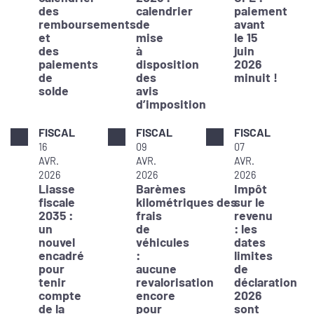
des
calendrier
paiement
remboursements
de
avant
et
mise
le 15
des
à
juin
paiements
disposition
2026
de
des
minuit !
solde
avis
d’imposition
FISCAL
FISCAL
FISCAL
16
09
07
AVR.
AVR.
AVR.
2026
2026
2026
Liasse
Barèmes
Impôt
fiscale
kilométriques des
sur le
2035 :
frais
revenu
un
de
: les
nouvel
véhicules
dates
encadré
:
limites
pour
aucune
de
tenir
revalorisation
déclaration
compte
encore
2026
de la
pour
sont