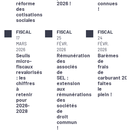
réforme
2026 !
connues
des
!
cotisations
sociales
FISCAL
FISCAL
FISCAL
17
25
24
MARS
FÉVR.
FÉVR.
2026
2026
2026
Seuils
Rémunération
Barèmes
micro-
des
de
fiscaux
associés
frais
revalorisés
de
de
: les
SEL :
carburant 202
chiffres
extension
faites
à
aux
le
retenir
rémunérations
plein !
pour
des
2026-
sociétés
2028
de
droit
commun
!