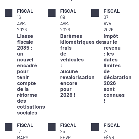
FISCAL
FISCAL
FISCAL
16
09
07
AVR.
AVR.
AVR.
2026
2026
2026
Liasse
Barèmes
Impôt
fiscale
kilométriques des
sur le
2035 :
frais
revenu
un
de
: les
nouvel
véhicules
dates
encadré
:
limites
pour
aucune
de
tenir
revalorisation
déclaration
compte
encore
2026
de la
pour
sont
réforme
2026 !
connues
des
!
cotisations
sociales
FISCAL
FISCAL
FISCAL
17
25
24
MARS
FÉVR.
FÉVR.