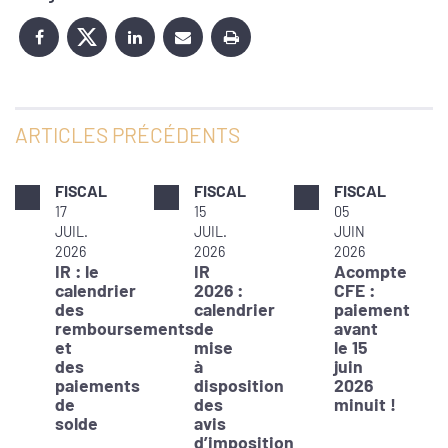
ARTICLES PRÉCÉDENTS
FISCAL
FISCAL
FISCAL
17
15
05
JUIL.
JUIL.
JUIN
2026
2026
2026
IR : le
IR
Acompte
calendrier
2026 :
CFE :
des
calendrier
paiement
remboursements
de
avant
et
mise
le 15
des
à
juin
paiements
disposition
2026
de
des
minuit !
solde
avis
d’imposition