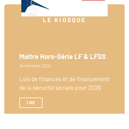
LE KIOSQUE
Maître Hors-Série LF & LFSS
2e trimestre 2026
Lois de finances et de financement
de la sécurité sociale pour 2026
LIRE