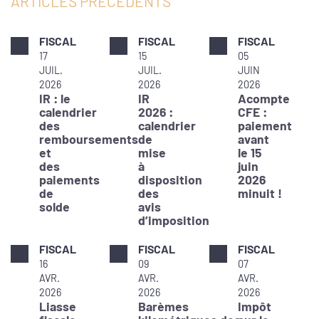
ARTICLES PRÉCÉDENTS
FISCAL
FISCAL
FISCAL
17
15
05
JUIL.
JUIL.
JUIN
2026
2026
2026
IR : le
IR
Acompte
calendrier
2026 :
CFE :
des
calendrier
paiement
remboursements
de
avant
et
mise
le 15
des
à
juin
paiements
disposition
2026
de
des
minuit !
solde
avis
d’imposition
FISCAL
FISCAL
FISCAL
16
09
07
AVR.
AVR.
AVR.
2026
2026
2026
Liasse
Barèmes
Impôt