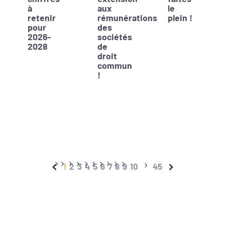
à
aux
le
retenir
rémunérations
plein !
pour
des
2026-
sociétés
2028
de
droit
commun
!
1
2
3
4
5
6
7
8
9
10
45