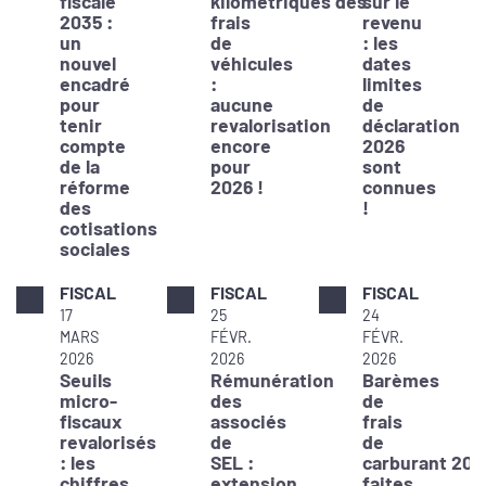
fiscale
kilométriques des
sur le
2035 :
frais
revenu
un
de
: les
nouvel
véhicules
dates
encadré
:
limites
pour
aucune
de
tenir
revalorisation
déclaration
compte
encore
2026
de la
pour
sont
réforme
2026 !
connues
des
!
cotisations
sociales
FISCAL
FISCAL
FISCAL
17
25
24
MARS
FÉVR.
FÉVR.
2026
2026
2026
Seuils
Rémunération
Barèmes
micro-
des
de
fiscaux
associés
frais
revalorisés
de
de
: les
SEL :
carburant 202
chiffres
extension
faites