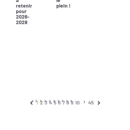
retenir
plein !
pour
2026-
2028
1
2
3
4
5
6
7
8
9
10
45