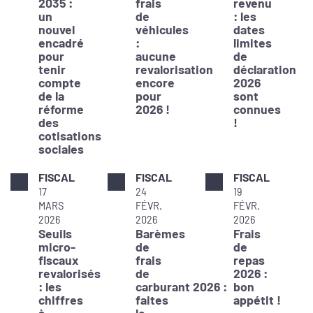
2035 :
frais
revenu
un
de
: les
nouvel
véhicules
dates
encadré
:
limites
pour
aucune
de
tenir
revalorisation
déclaration
compte
encore
2026
de la
pour
sont
réforme
2026 !
connues
des
!
cotisations
sociales
FISCAL
FISCAL
FISCAL
17
24
19
MARS
FÉVR.
FÉVR.
2026
2026
2026
Seuils
Barèmes
Frais
micro-
de
de
fiscaux
frais
repas
revalorisés
de
2026 :
: les
carburant 2026 :
bon
chiffres
faites
appétit !
à
le