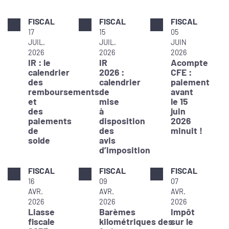
FISCAL
FISCAL
FISCAL
17
15
05
JUIL.
JUIL.
JUIN
2026
2026
2026
IR : le
IR
Acompte
calendrier
2026 :
CFE :
des
calendrier
paiement
remboursements
de
avant
et
mise
le 15
des
à
juin
paiements
disposition
2026
de
des
minuit !
solde
avis
d’imposition
FISCAL
FISCAL
FISCAL
16
09
07
AVR.
AVR.
AVR.
2026
2026
2026
Liasse
Barèmes
Impôt
fiscale
kilométriques des
sur le