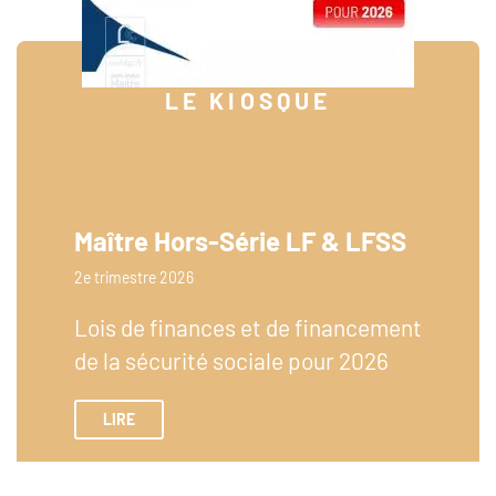
LE KIOSQUE
Maître Hors-Série LF & LFSS
2e trimestre 2026
Lois de finances et de financement
de la sécurité sociale pour 2026
LIRE