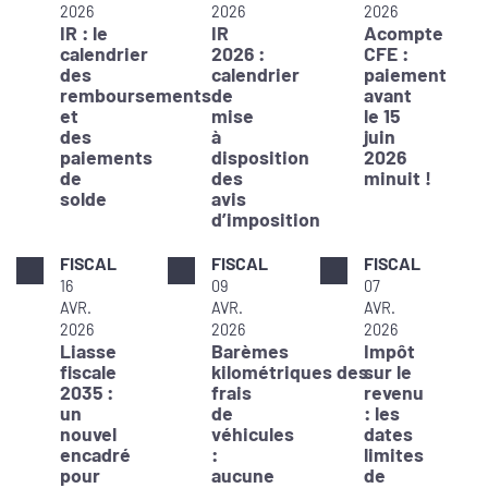
2026
2026
2026
IR : le
IR
Acompte
calendrier
2026 :
CFE :
des
calendrier
paiement
remboursements
de
avant
et
mise
le 15
des
à
juin
paiements
disposition
2026
de
des
minuit !
solde
avis
d’imposition
FISCAL
FISCAL
FISCAL
16
09
07
AVR.
AVR.
AVR.
2026
2026
2026
Liasse
Barèmes
Impôt
fiscale
kilométriques des
sur le
2035 :
frais
revenu
un
de
: les
nouvel
véhicules
dates
encadré
:
limites
pour
aucune
de