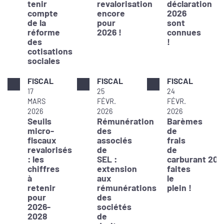
tenir
revalorisation
déclaration
compte
encore
2026
de la
pour
sont
réforme
2026 !
connues
des
!
cotisations
sociales
FISCAL
FISCAL
FISCAL
17
25
24
MARS
FÉVR.
FÉVR.
2026
2026
2026
Seuils
Rémunération
Barèmes
micro-
des
de
fiscaux
associés
frais
revalorisés
de
de
: les
SEL :
carburant 202
chiffres
extension
faites
à
aux
le
retenir
rémunérations
plein !
pour
des
2026-
sociétés
2028
de