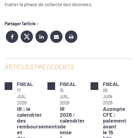
traiter la phase de collecte des données.
Partager l'article :
ARTICLES PRÉCÉDENTS
FISCAL
FISCAL
FISCAL
17
15
05
JUIL.
JUIL.
JUIN
2026
2026
2026
IR : le
IR
Acompte
calendrier
2026 :
CFE :
des
calendrier
paiement
remboursements
de
avant
et
mise
le 15
des
à
juin