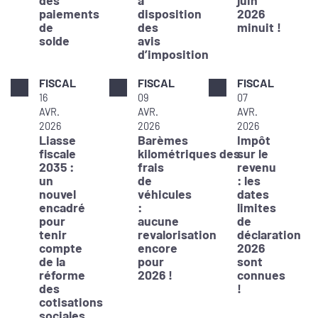
paiements
disposition
2026
de
des
minuit !
solde
avis
d’imposition
FISCAL
FISCAL
FISCAL
16
09
07
AVR.
AVR.
AVR.
2026
2026
2026
Liasse
Barèmes
Impôt
fiscale
kilométriques des
sur le
2035 :
frais
revenu
un
de
: les
nouvel
véhicules
dates
encadré
:
limites
pour
aucune
de
tenir
revalorisation
déclaration
compte
encore
2026
de la
pour
sont
réforme
2026 !
connues
des
!
cotisations
sociales