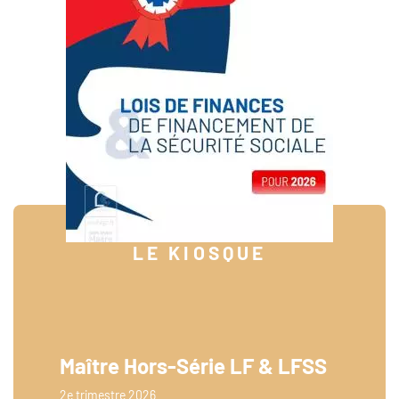
LE KIOSQUE
Maître Hors-Série LF & LFSS
2e trimestre 2026