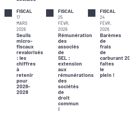
FISCAL
FISCAL
FISCAL
17
25
24
MARS
FÉVR.
FÉVR.
2026
2026
2026
Seuils
Rémunération
Barèmes
micro-
des
de
fiscaux
associés
frais
revalorisés
de
de
: les
SEL :
carburant 202
chiffres
extension
faites
à
aux
le
retenir
rémunérations
plein !
pour
des
2026-
sociétés
2028
de
droit
commun
!