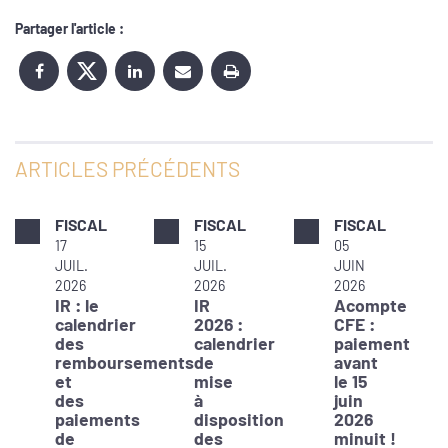
Partager l'article :
ARTICLES PRÉCÉDENTS
FISCAL
FISCAL
FISCAL
17
15
05
JUIL.
JUIL.
JUIN
2026
2026
2026
IR : le
IR
Acompte
calendrier
2026 :
CFE :
des
calendrier
paiement
remboursements
de
avant
et
mise
le 15
des
à
juin
paiements
disposition
2026
de
des
minuit !