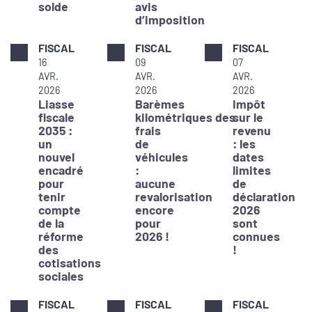
solde
avis
d’imposition
FISCAL
FISCAL
FISCAL
16
09
07
AVR.
AVR.
AVR.
2026
2026
2026
Liasse
Barèmes
Impôt
fiscale
kilométriques des
sur le
2035 :
frais
revenu
un
de
: les
nouvel
véhicules
dates
encadré
:
limites
pour
aucune
de
tenir
revalorisation
déclaration
compte
encore
2026
de la
pour
sont
réforme
2026 !
connues
des
!
cotisations
sociales
FISCAL
FISCAL
FISCAL