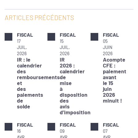
ARTICLES PRÉCÉDENTS
FISCAL
FISCAL
FISCAL
17
15
05
JUIL.
JUIL.
JUIN
2026
2026
2026
IR : le
IR
Acompte
calendrier
2026 :
CFE :
des
calendrier
paiement
remboursements
de
avant
et
mise
le 15
des
à
juin
paiements
disposition
2026
de
des
minuit !
solde
avis
d’imposition
FISCAL
FISCAL
FISCAL
16
09
07
AVR.
AVR.
AVR.