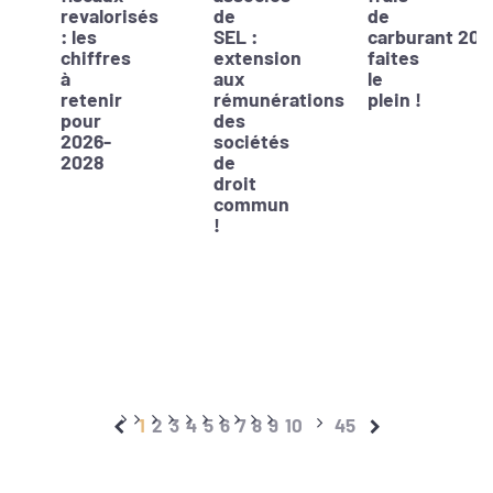
revalorisés
de
de
: les
SEL :
carburant 202
chiffres
extension
faites
à
aux
le
retenir
rémunérations
plein !
pour
des
2026-
sociétés
2028
de
droit
commun
!
1
2
3
4
5
6
7
8
9
10
45