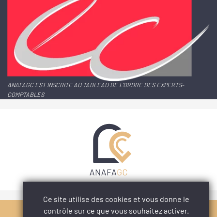
ANAFAGC EST INSCRITE AU TABLEAU DE L'ORDRE DES EXPERTS-
COMPTABLES
Ce site utilise des cookies et vous donne le
contrôle sur ce que vous souhaitez activer.
PARTAGER