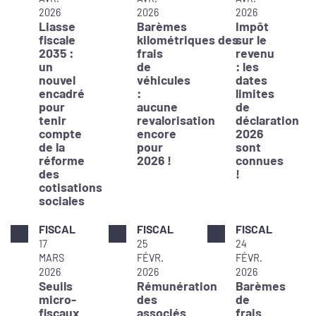
2026
2026
2026
Liasse
Barèmes
Impôt
fiscale
kilométriques des
sur le
2035 :
frais
revenu
un
de
: les
nouvel
véhicules
dates
encadré
:
limites
pour
aucune
de
tenir
revalorisation
déclaration
compte
encore
2026
de la
pour
sont
réforme
2026 !
connues
des
!
cotisations
sociales
FISCAL
FISCAL
FISCAL
17
25
24
MARS
FÉVR.
FÉVR.
2026
2026
2026
Seuils
Rémunération
Barèmes
micro-
des
de
fiscaux
associés
frais