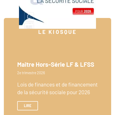
LE KIOSQUE
Maître Hors-Série LF & LFSS
2e trimestre 2026
Lois de finances et de financement
de la sécurité sociale pour 2026
LIRE