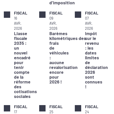
d’imposition
FISCAL
FISCAL
FISCAL
16
09
07
AVR.
AVR.
AVR.
2026
2026
2026
Liasse
Barèmes
Impôt
fiscale
kilométriques des
sur le
2035 :
frais
revenu
un
de
: les
nouvel
véhicules
dates
encadré
:
limites
pour
aucune
de
tenir
revalorisation
déclaration
compte
encore
2026
de la
pour
sont
réforme
2026 !
connues
des
!
cotisations
sociales
FISCAL
FISCAL
FISCAL
17
25
24