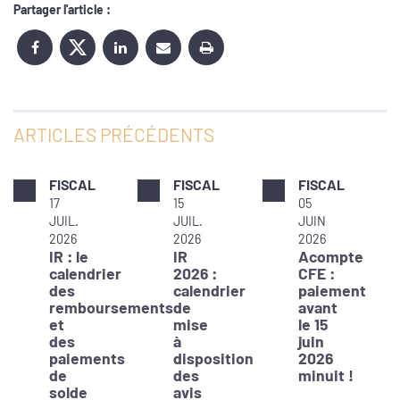
Partager l'article :
ARTICLES PRÉCÉDENTS
FISCAL
FISCAL
FISCAL
17
15
05
JUIL.
JUIL.
JUIN
2026
2026
2026
IR : le
IR
Acompte
calendrier
2026 :
CFE :
des
calendrier
paiement
remboursements
de
avant
et
mise
le 15
des
à
juin
paiements
disposition
2026
de
des
minuit !
solde
avis