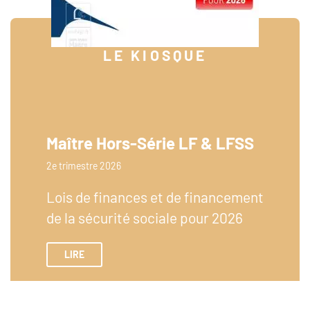
LE KIOSQUE
Maître Hors-Série LF & LFSS
2e trimestre 2026
Lois de finances et de financement
de la sécurité sociale pour 2026
LIRE