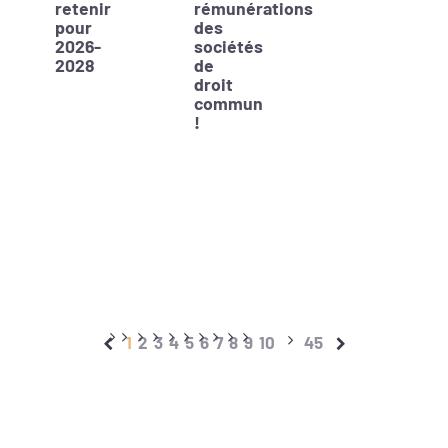
retenir
rémunérations
pour
des
2026-
sociétés
2028
de
droit
commun
!
1
2
3
4
5
6
7
8
9
10
45