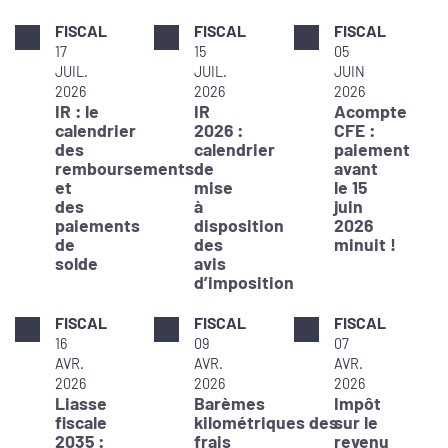
FISCAL
FISCAL
FISCAL
17
15
05
JUIL.
JUIL.
JUIN
2026
2026
2026
IR : le
IR
Acompte
calendrier
2026 :
CFE :
des
calendrier
paiement
remboursements
de
avant
et
mise
le 15
des
à
juin
paiements
disposition
2026
de
des
minuit !
solde
avis
d’imposition
FISCAL
FISCAL
FISCAL
16
09
07
AVR.
AVR.
AVR.
2026
2026
2026
Liasse
Barèmes
Impôt
fiscale
kilométriques des
sur le
2035 :
frais
revenu