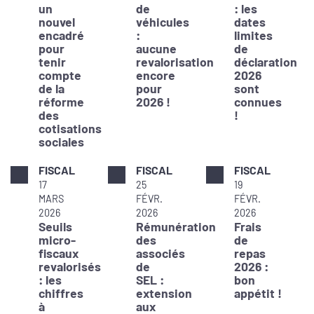
un
de
: les
nouvel
véhicules
dates
encadré
:
limites
pour
aucune
de
tenir
revalorisation
déclaration
compte
encore
2026
de la
pour
sont
réforme
2026 !
connues
des
!
cotisations
sociales
FISCAL
FISCAL
FISCAL
17
25
19
MARS
FÉVR.
FÉVR.
2026
2026
2026
Seuils
Rémunération
Frais
micro-
des
de
fiscaux
associés
repas
revalorisés
de
2026 :
: les
SEL :
bon
chiffres
extension
appétit !
à
aux