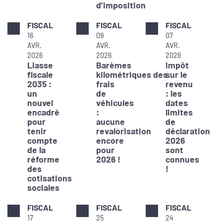
d’imposition
FISCAL
FISCAL
FISCAL
16
09
07
AVR.
AVR.
AVR.
2026
2026
2026
Liasse
Barèmes
Impôt
fiscale
kilométriques des
sur le
2035 :
frais
revenu
un
de
: les
nouvel
véhicules
dates
encadré
:
limites
pour
aucune
de
tenir
revalorisation
déclaration
compte
encore
2026
de la
pour
sont
réforme
2026 !
connues
des
!
cotisations
sociales
FISCAL
FISCAL
FISCAL
17
25
24