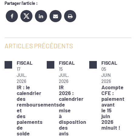
Partager l'article :
ARTICLES PRÉCÉDENTS
FISCAL
FISCAL
FISCAL
17
15
05
JUIL.
JUIL.
JUIN
2026
2026
2026
IR : le
IR
Acompte
calendrier
2026 :
CFE :
des
calendrier
paiement
remboursements
de
avant
et
mise
le 15
des
à
juin
paiements
disposition
2026
de
des
minuit !
solde
avis