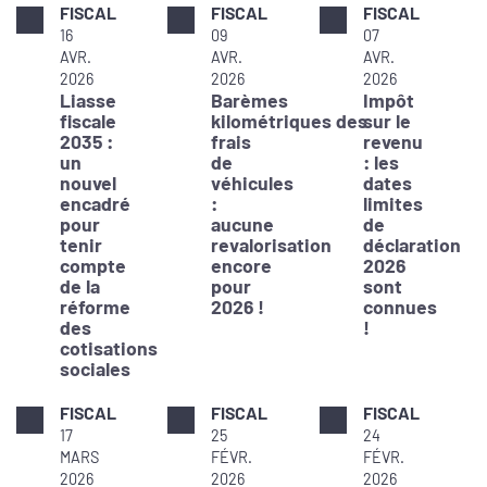
FISCAL
FISCAL
FISCAL
16
09
07
AVR.
AVR.
AVR.
2026
2026
2026
Liasse
Barèmes
Impôt
fiscale
kilométriques des
sur le
2035 :
frais
revenu
un
de
: les
nouvel
véhicules
dates
encadré
:
limites
pour
aucune
de
tenir
revalorisation
déclaration
compte
encore
2026
de la
pour
sont
réforme
2026 !
connues
des
!
cotisations
sociales
FISCAL
FISCAL
FISCAL
17
25
24
MARS
FÉVR.
FÉVR.
2026
2026
2026