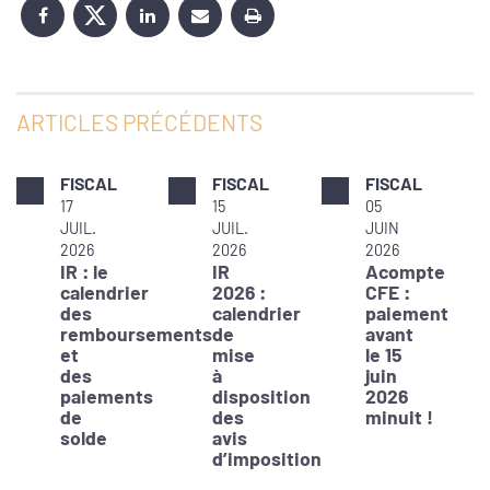
ARTICLES PRÉCÉDENTS
FISCAL
FISCAL
FISCAL
17
15
05
JUIL.
JUIL.
JUIN
2026
2026
2026
IR : le
IR
Acompte
calendrier
2026 :
CFE :
des
calendrier
paiement
remboursements
de
avant
et
mise
le 15
des
à
juin
paiements
disposition
2026
de
des
minuit !
solde
avis
d’imposition