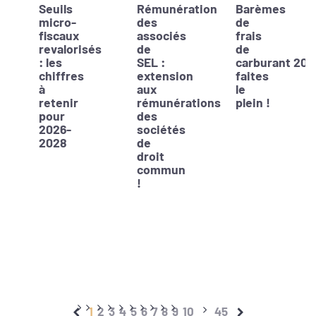
Seuils
Rémunération
Barèmes
micro-
des
de
fiscaux
associés
frais
revalorisés
de
de
: les
SEL :
carburant 202
chiffres
extension
faites
à
aux
le
retenir
rémunérations
plein !
pour
des
2026-
sociétés
2028
de
droit
commun
!
1
2
3
4
5
6
7
8
9
10
45