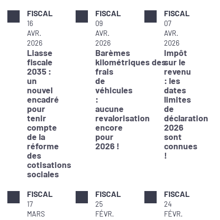
FISCAL
FISCAL
FISCAL
16
09
07
AVR.
AVR.
AVR.
2026
2026
2026
Liasse
Barèmes
Impôt
fiscale
kilométriques des
sur le
2035 :
frais
revenu
un
de
: les
nouvel
véhicules
dates
encadré
:
limites
pour
aucune
de
tenir
revalorisation
déclaration
compte
encore
2026
de la
pour
sont
réforme
2026 !
connues
des
!
cotisations
sociales
FISCAL
FISCAL
FISCAL
17
25
24
MARS
FÉVR.
FÉVR.