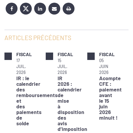
ARTICLES PRÉCÉDENTS
FISCAL
FISCAL
FISCAL
17
15
05
JUIL.
JUIL.
JUIN
2026
2026
2026
IR : le
IR
Acompte
calendrier
2026 :
CFE :
des
calendrier
paiement
remboursements
de
avant
et
mise
le 15
des
à
juin
paiements
disposition
2026
de
des
minuit !
solde
avis
d’imposition