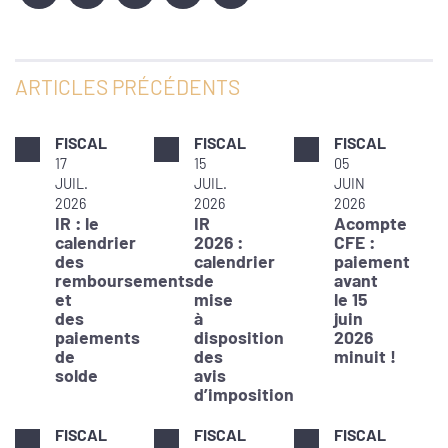
ARTICLES PRÉCÉDENTS
FISCAL
FISCAL
FISCAL
17
15
05
JUIL.
JUIL.
JUIN
2026
2026
2026
IR : le
IR
Acompte
calendrier
2026 :
CFE :
des
calendrier
paiement
remboursements
de
avant
et
mise
le 15
des
à
juin
paiements
disposition
2026
de
des
minuit !
solde
avis
d’imposition
FISCAL
FISCAL
FISCAL