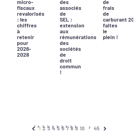
micro-
des
de
fiscaux
associés
frais
revalorisés
de
de
: les
SEL :
carburant 202
chiffres
extension
faites
à
aux
le
retenir
rémunérations
plein !
pour
des
2026-
sociétés
2028
de
droit
commun
!
1
2
3
4
5
6
7
8
9
10
45