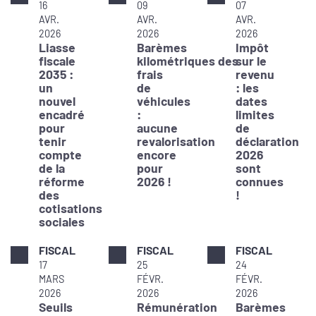
16
09
07
AVR.
AVR.
AVR.
2026
2026
2026
Liasse
Barèmes
Impôt
fiscale
kilométriques des
sur le
2035 :
frais
revenu
un
de
: les
nouvel
véhicules
dates
encadré
:
limites
pour
aucune
de
tenir
revalorisation
déclaration
compte
encore
2026
de la
pour
sont
réforme
2026 !
connues
des
!
cotisations
sociales
FISCAL
FISCAL
FISCAL
17
25
24
MARS
FÉVR.
FÉVR.
2026
2026
2026
Seuils
Rémunération
Barèmes