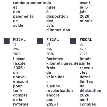
remboursements
de
avant
et
mise
le 15
des
à
juin
paiements
disposition
2026
de
des
minuit !
solde
avis
d’imposition
FISCAL
FISCAL
FISCAL
16
09
07
AVR.
AVR.
AVR.
2026
2026
2026
Liasse
Barèmes
Impôt
fiscale
kilométriques des
sur le
2035 :
frais
revenu
un
de
: les
nouvel
véhicules
dates
encadré
:
limites
pour
aucune
de
tenir
revalorisation
déclaration
compte
encore
2026
de la
pour
sont
réforme
2026 !
connues