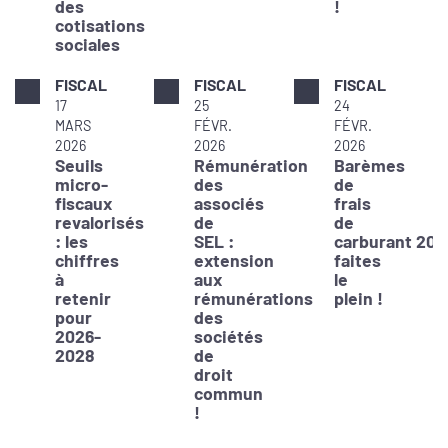
des
!
cotisations
sociales
FISCAL
FISCAL
FISCAL
17
25
24
MARS
FÉVR.
FÉVR.
2026
2026
2026
Seuils
Rémunération
Barèmes
micro-
des
de
fiscaux
associés
frais
revalorisés
de
de
: les
SEL :
carburant 202
chiffres
extension
faites
à
aux
le
retenir
rémunérations
plein !
pour
des
2026-
sociétés
2028
de
droit
commun
!