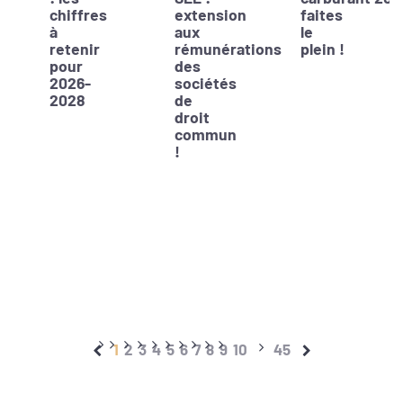
chiffres
extension
faites
à
aux
le
retenir
rémunérations
plein !
pour
des
2026-
sociétés
2028
de
droit
commun
!
1
2
3
4
5
6
7
8
9
10
45