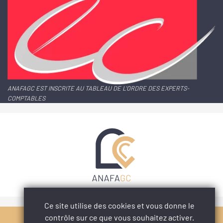
ANAFAGC EST INSCRITE AU TABLEAU DE L'ORDRE DES EXPERTS-
COMPTABLES
Ce site utilise des cookies et vous donne le
contrôle sur ce que vous souhaitez activer.
PARTAGER