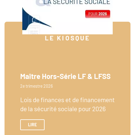
LE KIOSQUE
Maître Hors-Série LF & LFSS
2e trimestre 2026
Lois de finances et de financement
de la sécurité sociale pour 2026
LIRE