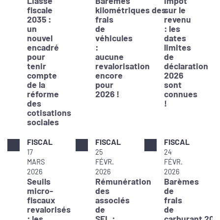
Liasse
Barèmes
Impôt
fiscale
kilométriques des
sur le
2035 :
frais
revenu
un
de
: les
nouvel
véhicules
dates
encadré
:
limites
pour
aucune
de
tenir
revalorisation
déclaration
compte
encore
2026
de la
pour
sont
réforme
2026 !
connues
des
!
cotisations
sociales
FISCAL
FISCAL
FISCAL
17
25
24
MARS
FÉVR.
FÉVR.
2026
2026
2026
Seuils
Rémunération
Barèmes
micro-
des
de
fiscaux
associés
frais
revalorisés
de
de
: les
SEL :
carburant 202