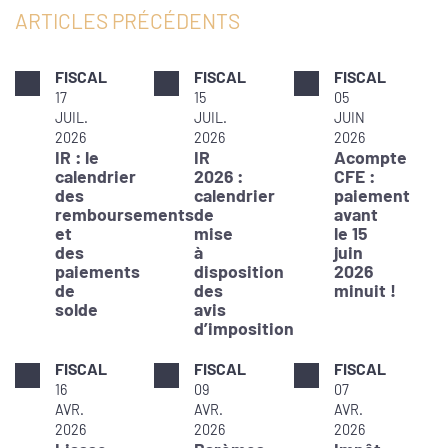
ARTICLES PRÉCÉDENTS
FISCAL
FISCAL
FISCAL
17
15
05
JUIL.
JUIL.
JUIN
2026
2026
2026
IR : le
IR
Acompte
calendrier
2026 :
CFE :
des
calendrier
paiement
remboursements
de
avant
et
mise
le 15
des
à
juin
paiements
disposition
2026
de
des
minuit !
solde
avis
d’imposition
FISCAL
FISCAL
FISCAL
16
09
07
AVR.
AVR.
AVR.
2026
2026
2026