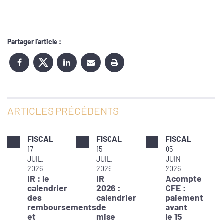
Partager l'article :
ARTICLES PRÉCÉDENTS
FISCAL
FISCAL
FISCAL
17
15
05
JUIL.
JUIL.
JUIN
2026
2026
2026
IR : le
IR
Acompte
calendrier
2026 :
CFE :
des
calendrier
paiement
remboursements
de
avant
et
mise
le 15