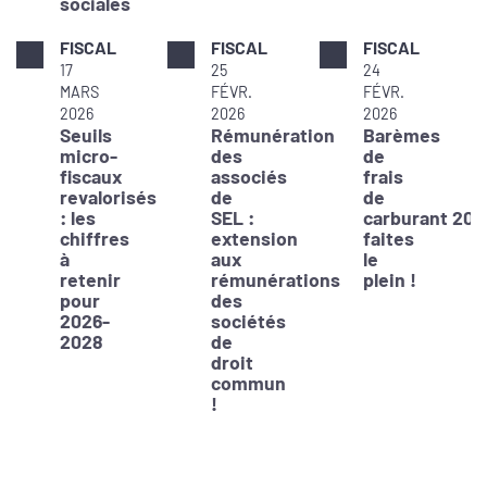
sociales
FISCAL
FISCAL
FISCAL
17
25
24
MARS
FÉVR.
FÉVR.
2026
2026
2026
Seuils
Rémunération
Barèmes
micro-
des
de
fiscaux
associés
frais
revalorisés
de
de
: les
SEL :
carburant 202
chiffres
extension
faites
à
aux
le
retenir
rémunérations
plein !
pour
des
2026-
sociétés
2028
de
droit
commun
!