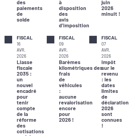
des
à
juin
paiements
disposition
2026
de
des
minuit !
solde
avis
d’imposition
FISCAL
FISCAL
FISCAL
16
09
07
AVR.
AVR.
AVR.
2026
2026
2026
Liasse
Barèmes
Impôt
fiscale
kilométriques des
sur le
2035 :
frais
revenu
un
de
: les
nouvel
véhicules
dates
encadré
:
limites
pour
aucune
de
tenir
revalorisation
déclaration
compte
encore
2026
de la
pour
sont
réforme
2026 !
connues
des
!
cotisations