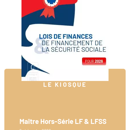
LE KIOSQUE
Maître Hors-Série LF & LFSS