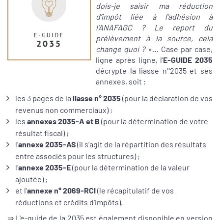
dois-je saisir ma réduction
d’impôt liée à l’adhésion à
l’ANAFAGC ? Le report du
prélèvement à la source, cela
change quoi ?
»… Case par case,
ligne après ligne, l’
E-GUIDE 2035
décrypte la liasse n°2035 et ses
annexes, soit :
les 3 pages de la
liasse n° 2035
(pour la déclaration de vos
revenus non commerciaux) ;
les
annexes 2035-A et B
(pour la détermination de votre
résultat fiscal) ;
l’
annexe 2035-AS
(il s’agit de la répartition des résultats
entre associés pour les structures) ;
l’
annexe 2035-E
(pour la détermination de la valeur
ajoutée) ;
et l’
annexe n° 2069-RCI
(le récapitulatif de vos
réductions et crédits d’impôts).
⇒ L'e-guide de la 2035 est également disponible en version